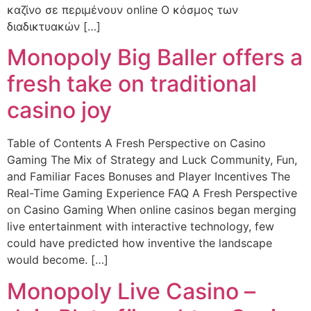
καζίνο σε περιμένουν online Ο κόσμος των
διαδικτυακών […]
Monopoly Big Baller offers a
fresh take on traditional
casino joy
Table of Contents A Fresh Perspective on Casino
Gaming The Mix of Strategy and Luck Community, Fun,
and Familiar Faces Bonuses and Player Incentives The
Real-Time Gaming Experience FAQ A Fresh Perspective
on Casino Gaming When online casinos began merging
live entertainment with interactive technology, few
could have predicted how inventive the landscape
would become. […]
Monopoly Live Casino –