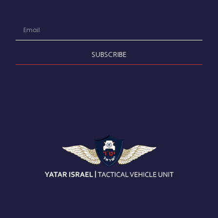
SUBSCRIBE