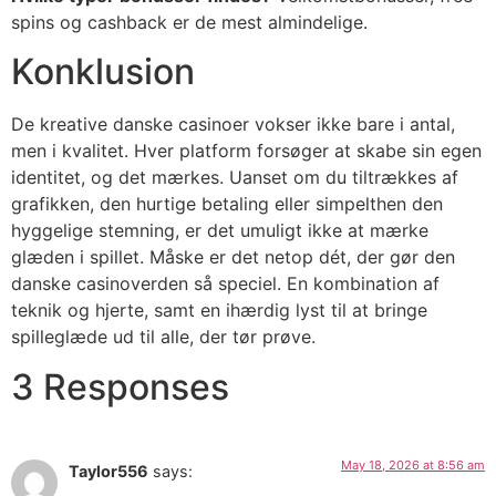
spins og cashback er de mest almindelige.
Konklusion
De kreative danske casinoer vokser ikke bare i antal,
men i kvalitet. Hver platform forsøger at skabe sin egen
identitet, og det mærkes. Uanset om du tiltrækkes af
grafikken, den hurtige betaling eller simpelthen den
hyggelige stemning, er det umuligt ikke at mærke
glæden i spillet. Måske er det netop dét, der gør den
danske casinoverden så speciel. En kombination af
teknik og hjerte, samt en ihærdig lyst til at bringe
spilleglæde ud til alle, der tør prøve.
3 Responses
May 18, 2026 at 8:56 am
Taylor556
says: