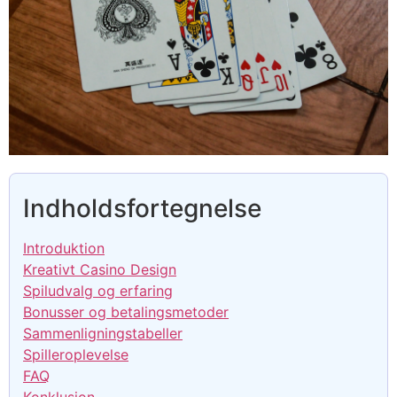
Indholdsfortegnelse
Introduktion
Kreativt Casino Design
Spiludvalg og erfaring
Bonusser og betalingsmetoder
Sammenligningstabeller
Spilleroplevelse
FAQ