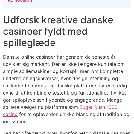
Konklusion
Udforsk kreative danske
casinoer fyldt med
spilleglæde
Danske online casinoer har gennem de seneste år
udviklet sig markant. Der er ikke længere kun tale om
simple spillemaskiner og kortspil, men om komplette
underholdningsuniverser, hvor design, stemning og
spilleglæde mødes. De danske platforme har en særlig
evne til at kombinere æstetik og funktionalitet, hvilket
gør spiloplevelsen flydende og engagerende. Mange
spillere vælger nu platforme som
Sugar Rush 1000
casino
for at opleve den unikke blanding af tradition og
innovation.
Jeg har ofte tænkt over, hvorfor netop danske casinoer