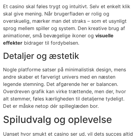
Et casino skal føles trygt og intuitivt. Selv et enkelt klik
skal give mening. Når brugerfladen er rolig og
overskuelig, mærker man det straks – som et usynligt
sprog mellem spiller og system. Den kreative brug af
animationer, små bevægelige ikoner og
visuelle
effekter
bidrager til fordybelsen.
Detaljer og æstetik
Nogle platforme satser på minimalistisk design, mens
andre skaber et farverigt univers med en næsten
legende stemning. Det afgørende her er balancen.
Overdreven grafik kan virke trættende, men der, hvor
alt stemmer, føles kærligheden til detaljerne tydeligt.
Det er måske netop dér spilleglæden bor.
Spiludvalg og oplevelse
Uanset hvor smukt et casino ser ud, vil dets succes altid