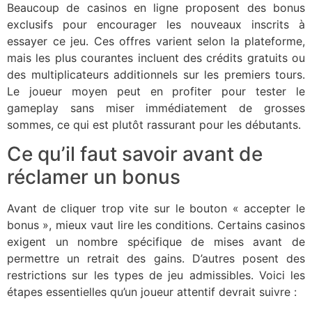
Beaucoup de casinos en ligne proposent des bonus
exclusifs pour encourager les nouveaux inscrits à
essayer ce jeu. Ces offres varient selon la plateforme,
mais les plus courantes incluent des crédits gratuits ou
des multiplicateurs additionnels sur les premiers tours.
Le joueur moyen peut en profiter pour tester le
gameplay sans miser immédiatement de grosses
sommes, ce qui est plutôt rassurant pour les débutants.
Ce qu’il faut savoir avant de
réclamer un bonus
Avant de cliquer trop vite sur le bouton « accepter le
bonus », mieux vaut lire les conditions. Certains casinos
exigent un nombre spécifique de mises avant de
permettre un retrait des gains. D’autres posent des
restrictions sur les types de jeu admissibles. Voici les
étapes essentielles qu’un joueur attentif devrait suivre :