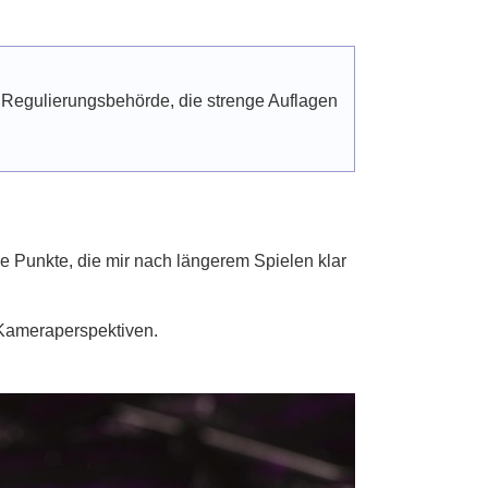
n Regulierungsbehörde, die strenge Auflagen
e Punkte, die mir nach längerem Spielen klar
 Kameraperspektiven.