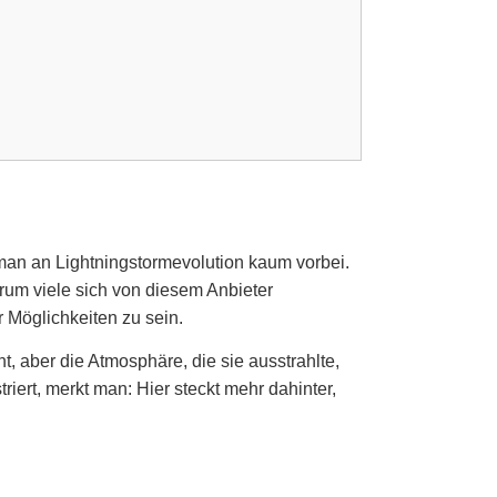
man an Lightningstormevolution kaum vorbei.
rum viele sich von diesem Anbieter
r Möglichkeiten zu sein.
t, aber die Atmosphäre, die sie ausstrahlte,
riert, merkt man: Hier steckt mehr dahinter,