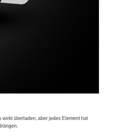
s wirkt überladen, aber jedes Element hat
udrängen.