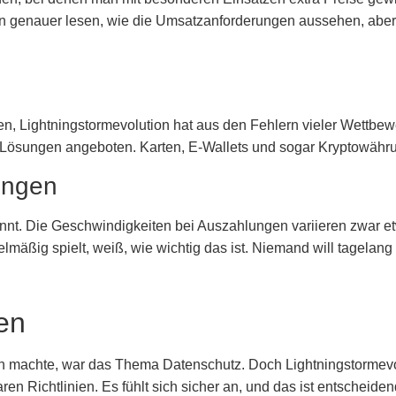
n genauer lesen, wie die Umsatzanforderungen aussehen, aber da
n, Lightningstormevolution hat aus den Fehlern vieler Wettbew
Lösungen angeboten. Karten, E-Wallets und sogar Kryptowährun
ungen
innt. Die Geschwindigkeiten bei Auszahlungen variieren zwar et
lmäßig spielt, weiß, wie wichtig das ist. Niemand will tagelan
en
ch machte, war das Thema Datenschutz. Doch Lightningstormevol
ren Richtlinien. Es fühlt sich sicher an, und das ist entscheidend