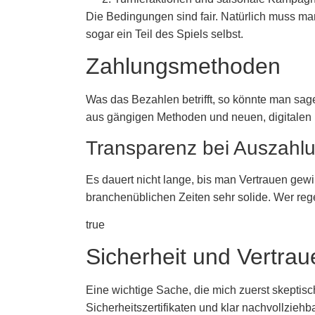
Die Bedingungen sind fair. Natürlich muss ma
sogar ein Teil des Spiels selbst.
Zahlungsmethoden
Was das Bezahlen betrifft, so könnte man sage
aus gängigen Methoden und neuen, digitalen 
Transparenz bei Auszahl
Es dauert nicht lange, bis man Vertrauen gew
branchenüblichen Zeiten sehr solide. Wer rege
true
Sicherheit und Vertrau
Eine wichtige Sache, die mich zuerst skeptis
Sicherheitszertifikaten und klar nachvollziehba