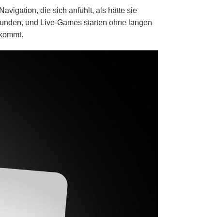
avigation, die sich anfühlt, als hätte sie
Sekunden, und Live-Games starten ohne langen
ekommt.