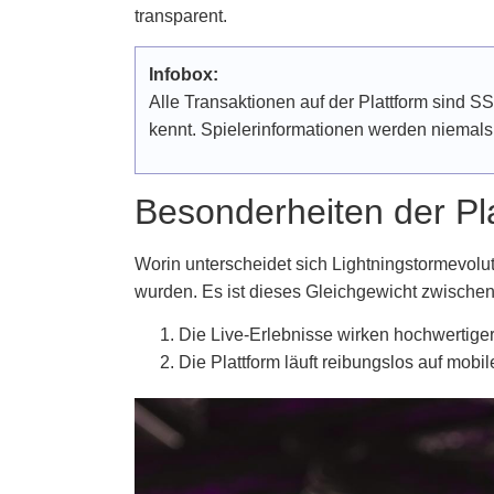
transparent.
Infobox:
Alle Transaktionen auf der Plattform sind 
kennt. Spielerinformationen werden niemals 
Besonderheiten der Pl
Worin unterscheidet sich Lightningstormevolut
wurden. Es ist dieses Gleichgewicht zwischen
Die Live-Erlebnisse wirken hochwertige
Die Plattform läuft reibungslos auf mobil